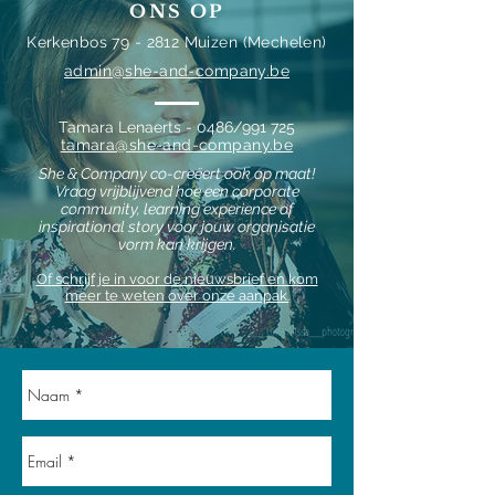
ONS OP
Kerkenbos 79 - 2812 Muizen (Mechelen)
admin@she-and-company.be
Tamara Lenaerts - 0486/991 725
tamara@she-and-company.be
She & Company co-creëert ook op maat!
Vraag vrijblijvend hoe een corporate
community, learning experience of
inspirational story voor jouw organisatie
vorm kan krijgen.
Of schrijf je in voor de nieuwsbrief en kom
meer te weten over onze aanpak.