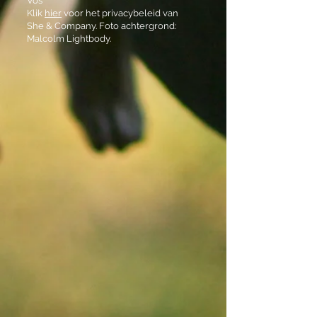
Vos
Klik
hier
voor het privacybeleid van
She & Company. Foto achtergrond:
Malcolm Lightbody.