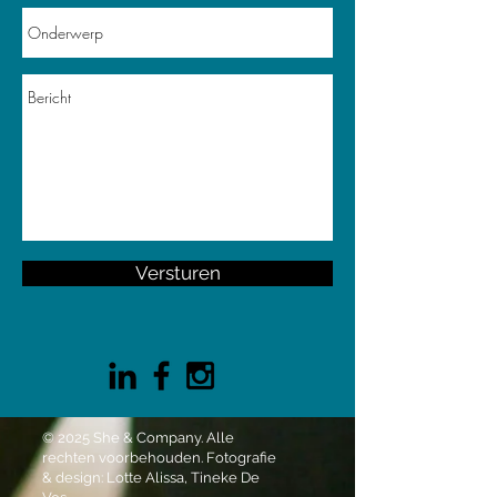
Versturen
© 2025 She & Company. Alle
rechten voorbehouden. Fotografie
& design: Lotte Alissa, Tineke De