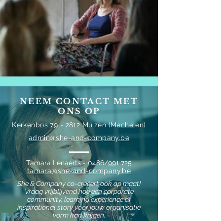
NEEM CONTACT MET
ONS OP
Kerkenbos 79 - 2812 Muizen (Mechelen)
admin@she-and-company.be
Tamara Lenaerts - 0486/991 725
tamara@she-and-company.be
She & Company co-creëert ook op maat!
Vraag vrijblijvend hoe een corporate
community, learning experience of
inspirational story voor jouw organisatie
vorm kan krijgen.