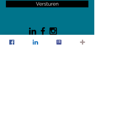
Versturen
© 2025 She & Company. Alle
rechten voorbehouden. Fotografie
& design: Lotte Alissa, Tineke De
Vos
Klik
hier
voor het privacybeleid van
She & Company. Foto achtergrond:
Malcolm Lightbody.