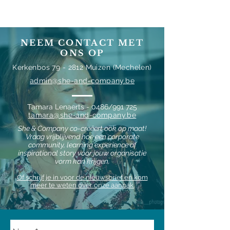
NEEM CONTACT MET
ONS OP
Kerkenbos 79 - 2812 Muizen (Mechelen)
admin@she-and-company.be
Tamara Lenaerts - 0486/991 725
tamara@she-and-company.be
She & Company co-creëert ook op maat!
Vraag vrijblijvend hoe een corporate
community, learning experience of
inspirational story voor jouw organisatie
vorm kan krijgen.
Of schrijf je in voor de nieuwsbrief en kom
meer te weten over onze aanpak.